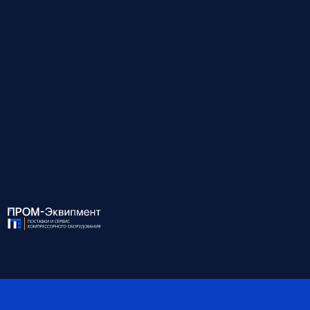
Модель
КМ7.5-БД-10/30
Давление на входе, бар
10
Давление на выходе, бар
30
Объём возд. на вх., м³/мин
2.0
Объём возд. на вых., м³/мин
1.65
Мощность, кВт
7.5
Габариты, мм
935x900x1325
Вес, кг
350
*Обратите внимание, что данные могут быть
ориентировочными — наши специалисты помогут вам
точно подобрать оборудование и уточнят все детали.