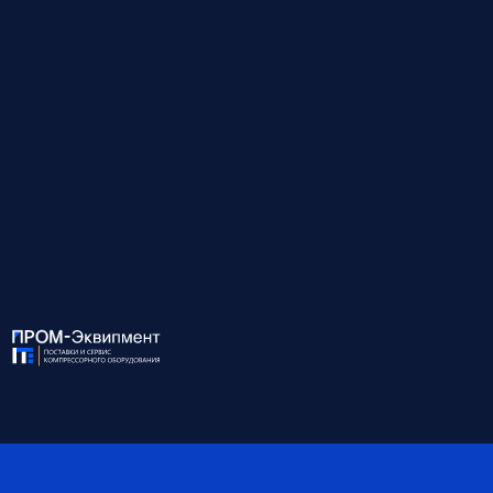
Модель
КМ22-БД-10/35
Давление на входе, бар
10
Давление на выходе, бар
35
Объём возд. на вх., м³/мин
7.0
Объём возд. на вых., м³/мин
6.0
Мощность, кВт
22
Габариты, мм
2070x1000x1160
Вес, кг
845
*Обратите внимание, что данные могут быть
ориентировочными — наши специалисты помогут вам
точно подобрать оборудование и уточнят все детали.