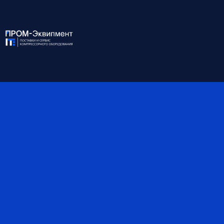
Фильтрация по тв.
до 3
частицам, мкм
Ост. содержание масла,
жидких частиц до 5.0 мг/м³
ppm
Степень фильтрации
грубая
Присоединение
DN150
Габариты, мм
637*1420*377
Материал
Углеродистая сталь
*Обратите внимание, что данные могут быть
ориентировочными — наши специалисты помогут вам
точно подобрать оборудование и уточнят все детали.