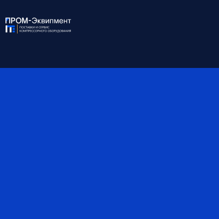
Ост. содержание масла,
жидких частиц до 0.01 мг/м³
ppm
Степень фильтрации
тонкая
Присоединение
1-1/2''
Габариты, мм
125*420*465
Материал
Алюминиевый сплав
*Обратите внимание, что данные могут быть
ориентировочными — наши специалисты помогут вам
точно подобрать оборудование и уточнят все детали.