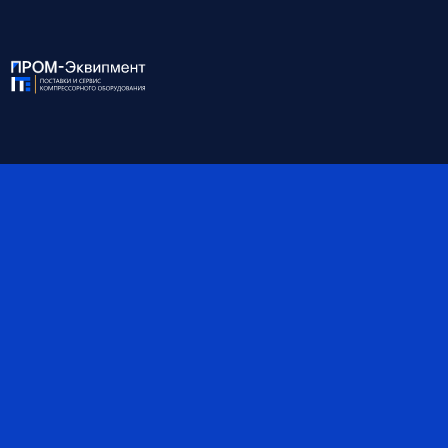
Фильтрация по тв.
до 0.1
частицам, мкм
Ост. содержание масла,
жидких частиц до 0.01 мг/м³
ppm
Степень фильтрации
тонкая
Присоединение
DN250
Габариты, мм
840*1660*550
Материал
Углеродистая сталь
*Обратите внимание, что данные могут быть
ориентировочными — наши специалисты помогут вам
точно подобрать оборудование и уточнят все детали.