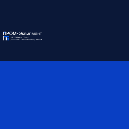
Пропускная способность,
1.2
м³/мин
Макс. Давление, бар
10
Фильтрация по тв.
0.01
частицам, мкм
Ост. содержание масла,
0.001
ppm
Степень фильтрации
сверх тонкая
Присоединение
1''
Габариты, мм
285*105
Материал
металл
*Обратите внимание, что данные могут быть
ориентировочными — наши специалисты помогут вам
точно подобрать оборудование и уточнят все детали.