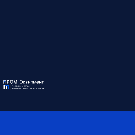
Давление, бар
10 (макс. рабочее)
Мощность, кВт
0.90 (потр.)
Точка росы, °С
10
Присоединение
11/2''
Габариты, мм
830*450*800
Вес, кг
70
*Обратите внимание, что данные могут быть
ориентировочными — наши специалисты помогут вам
точно подобрать оборудование и уточнят все детали.