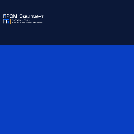
Давление, бар
45 (макс. рабочее)
Мощность, кВт
3.17 (установл.)
Точка росы, °С
3
Присоединение
21/2''
Габариты, мм
1162*797*1495
Вес, кг
465
*Обратите внимание, что данные могут быть
ориентировочными — наши специалисты помогут вам
точно подобрать оборудование и уточнят все детали.