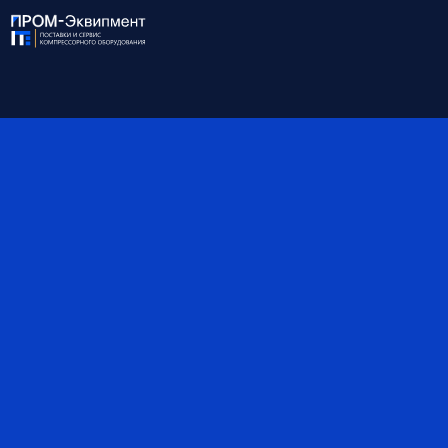
Точка росы, °C
-70
Присоединение
DN100
Габариты, мм
1765×1160×2750
Вес, кг
1590
*Обратите внимание, что данные могут быть
ориентировочными — наши специалисты помогут вам
точно подобрать оборудование и уточнят все детали.
Поставка на выгодных условиях
Узнать больше