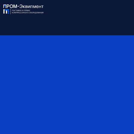
Точка росы, °С
-40
Присоединение
G1''
Габариты, мм
725×630×1795
Вес, кг
95
*Обратите внимание, что данные могут быть
ориентировочными — наши специалисты помогут вам
точно подобрать оборудование и уточнят все детали.
Поставка на выгодных условиях
Узнать больше