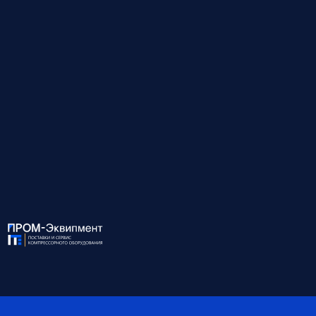
Срок службы до 5 лет
Фильтрация (опционально):
Предварительный фильтр: 1 мкм / 0,5 мг/м³
Тонкой очистки: 0,01 мкм / 0,01 мг/м³
Выходной противопылевой: до 1 мкм
Осушители EXELUTE — это надежное и экономичное решение
для предприятий, где критично качество сжатого воздуха.
↓
Развернуть описание
Для консультации и подбора оборудования
звоните по номеру:
8 (812) 945-99-10
ХАРАКТЕРИСТИКИ: