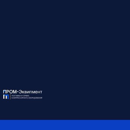
Низкий уровень шума при десорбции благодаря
современным глушителям.
Дополнительные опции:
Многоступенчатая система фильтрации — три фильтра для
удаления твёрдых частиц (до 0,01 мкм) и масляной взвеси
(≤0,01 мг/м³);
Срок службы сорбента — до 5 лет стабильной работы.
↓
Развернуть описание
Для консультации и подбора оборудования
звоните по номеру:
8 (812) 945-99-10
ХАРАКТЕРИСТИКИ: