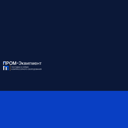
обслуживание пневмосетей.
↓
Развернуть описание
Для консультации и подбора оборудования
звоните по номеру:
8 (812) 945-99-10
ХАРАКТЕРИСТИКИ:
Модель
ALM-CDD 4400
Производительность, м³/
73.33
мин
Давление, бар
10 (макс.)
Мощность, кВт
-
Точка росы, °С
-40°С