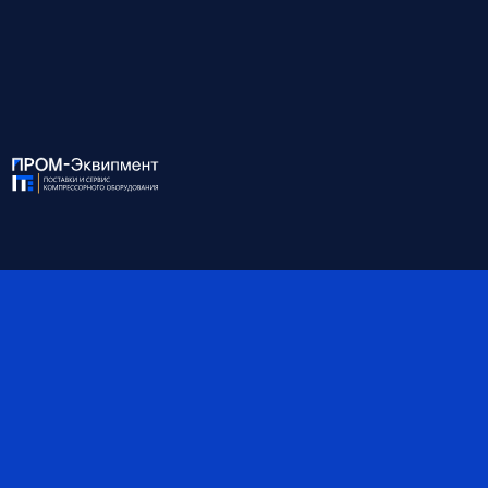
ХАРАКТЕРИСТИКИ:
Модель
LKV 75/10 D PREMIUM
Мощность, кВт
75
Давление, бар
10
Производительность, м³/
12.29
мин
Присоединение
G 2
Габариты, мм
2600*1700*1710
Масса, кг
2330
Объём ресивера, л
-
Степень защиты IP
55
*Обратите внимание, что данные могут быть
ориентировочными — наши специалисты помогут вам