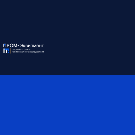
ХАРАКТЕРИСТИКИ:
Модель
LKV 45/7.5 D PREMIUM
Мощность, кВт
45
Давление, бар
7.5
Производительность, м³/
8.54
мин
Присоединение
G 11/2
Габариты, мм
1800*1250*1590
Масса, кг
1475
Объём ресивера, л
-
Степень защиты IP
55
*Обратите внимание, что данные могут быть
ориентировочными — наши специалисты помогут вам