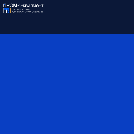
Габариты, мм
1400*1000*1335
Масса, кг
800
Объём ресивера, л
-
Степень защиты IP
55
*Обратите внимание, что данные могут быть
ориентировочными — наши специалисты помогут вам
точно подобрать оборудование и уточнят все детали.
Поставка на выгодных условиях
Узнать больше