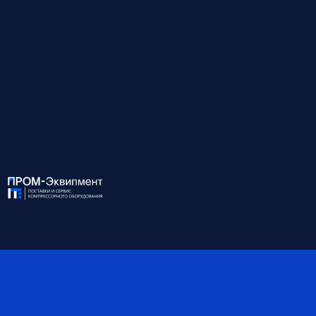
Идеальное сочетание надежности, экономии энергии и
удобства обслуживания для вашего производства.
↓
Развернуть описание
Для консультации и подбора оборудования
звоните по номеру:
8 (812) 945-99-10
ХАРАКТЕРИСТИКИ:
Модель
LKV 15/10 DHK PREMIUM
Мощность, кВт
15
Давление, бар
10
Производительность, м³/
2.39
мин