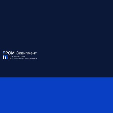
Для консультации и подбора оборудования
звоните по номеру:
8 (812) 945-99-10
ХАРАКТЕРИСТИКИ:
Модель
KM90-10 ВБМ с ЧРП
Мощность, кВт
90
Давление, бар
10
Производительность, м³/
12.50
мин
Присоединение
G2''
Габариты, мм
2100*1800*1650
Масса, кг
2200