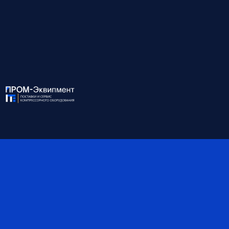
звоните по номеру:
8 (812) 945-99-10
ХАРАКТЕРИСТИКИ:
Модель
KM55-8 ВБМ
Мощность, кВт
55
Давление, бар
8
Производительность, м³/
9.00
мин
Присоединение
G2''
Габариты, мм
1930*1320*1535
Масса, кг
1520
Объём ресивера, л
-
Степень защиты IP
55