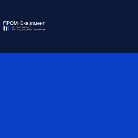
Давление, бар
8
Производительность, м³/
27.80
мин
Присоединение
2-1/2
Габариты, мм
2500*1600*1900
Масса, кг
2300
Объём ресивера, л
-
Степень защиты IP
54
*Обратите внимание, что данные могут быть
ориентировочными — наши специалисты помогут вам
точно подобрать оборудование и уточнят все детали.