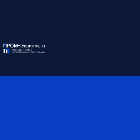
ХАРАКТЕРИСТИКИ:
Модель
KM2.2-10 СБМ-Б
Мощность, кВт
2.2
Давление, бар
10
Производительность, м³/
0.18
мин
Присоединение
1/2
Габариты, мм
540*540*1190
Масса, кг
142
Объём ресивера, л
40
Степень защиты IP
65
*Обратите внимание, что данные могут быть
ориентировочными — наши специалисты помогут вам