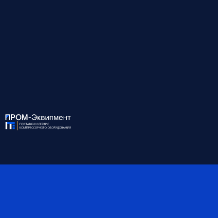
Габариты, мм
3900*2100*1980
Масса, кг
5800
Объём ресивера, л
-
Степень защиты IP
55
*Обратите внимание, что данные могут быть
ориентировочными — наши специалисты помогут вам
точно подобрать оборудование и уточнят все детали.
Поставка на выгодных условиях
Узнать больше