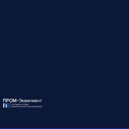
ХАРАКТЕРИСТИКИ:
Модель
КМ-26/25-ВДШ-2 (YUCHAI)
Мощность, кВт
405
Давление, бар
25
Производительность, м³/
26.0
мин
Присоединение
G2x1 G11/2x1
Габариты, мм
-
Масса, кг
-
Объём ресивера, л
-
Степень защиты IP
-
*Обратите внимание, что данные могут быть
ориентировочными — наши специалисты помогут вам
точно подобрать оборудование и уточнят все детали.