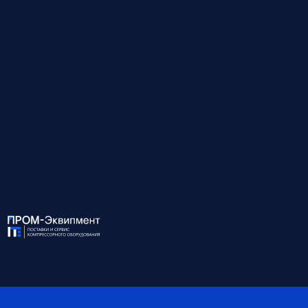
Мощность, кВт
88
Давление, бар
8
Производительность, м³/
9.0
мин
Присоединение
G1 1/2x1 G1x1
Габариты, мм
1950*1406*1556
Масса, кг
1650
Объём ресивера, л
-
Степень защиты IP
-
*Обратите внимание, что данные могут быть
ориентировочными — наши специалисты помогут вам
точно подобрать оборудование и уточнят все детали.