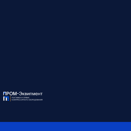
Мощность, кВт
194
Давление, бар
17
Производительность, м³/
18.0
мин
Присоединение
G2x1 G11/2x1
Габариты, мм
3000*1800*1966
Масса, кг
3500
Объём ресивера, л
-
Степень защиты IP
-
*Обратите внимание, что данные могут быть
ориентировочными — наши специалисты помогут вам
точно подобрать оборудование и уточнят все детали.