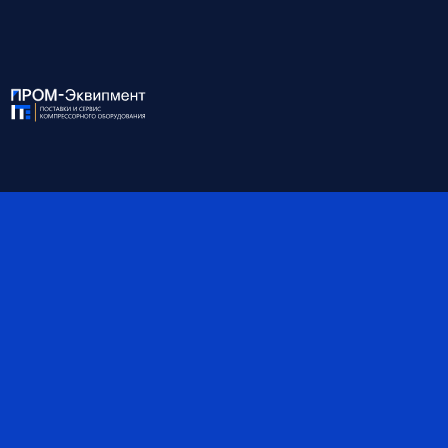
Удобный доступ ко всем узлам через широкие дверцы
За счёт безмасляной технологии —
нет необходимости в масле, фильтрах и сепараторах
снижены затраты на обслуживание
увеличен межсервисный интервал
↓
Развернуть описание
Для консультации и подбора оборудования
звоните по номеру:
8 (812) 945-99-10
ХАРАКТЕРИСТИКИ:
Модель
EXOV 55/10W AQ