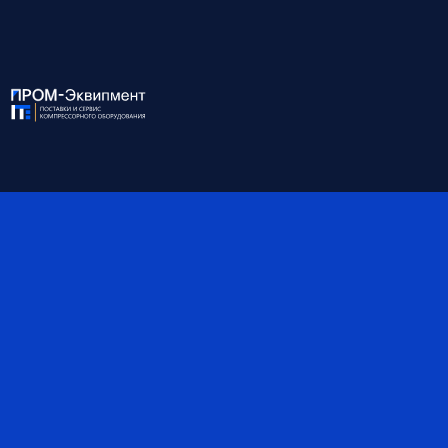
Удобный доступ ко всем узлам через широкие дверцы
За счёт безмасляной технологии —
нет необходимости в масле, фильтрах и сепараторах
снижены затраты на обслуживание
увеличен межсервисный интервал
↓
Развернуть описание
Для консультации и подбора оборудования
звоните по номеру:
8 (812) 945-99-10
ХАРАКТЕРИСТИКИ:
Модель
EXOV 55/10A AQ