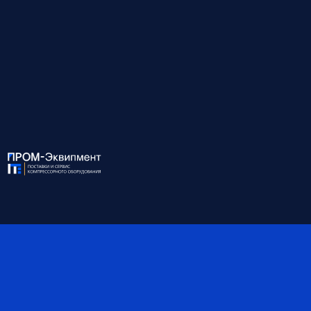
↓
Развернуть описание
Для консультации и подбора оборудования
звоните по номеру:
8 (812) 945-99-10
ХАРАКТЕРИСТИКИ:
Модель
EXOV 185/10W
Мощность, кВт
185
Давление, бар
10
Производительность, м3/
16.10 - 27.20
мин
Присоединение
DN 65
Габариты, мм
2800*1900*1950