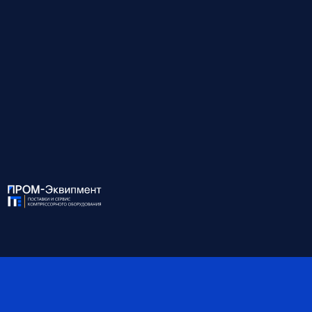
Нет масляного контура — ТО дешевле и проще. Все узлы легко
доступны через боковые дверцы.
↓
Развернуть описание
Для консультации и подбора оборудования
звоните по номеру:
8 (812) 945-99-10
ХАРАКТЕРИСТИКИ:
Модель
EXO 90/8W
Мощность, кВт
90
Давление, бар
8
Производительность, м3/
13.80