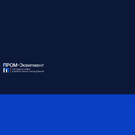
Для консультации и подбора оборудования
звоните по номеру:
8 (812) 945-99-10
ХАРАКТЕРИСТИКИ:
Модель
EXO 55/10A AQ
Мощность, кВт
55
Давление, бар
10
Производительность, м3/
8.80
мин
Присоединение
G 2
Габариты, мм
2050*1360*1688
Масса, кг
1550