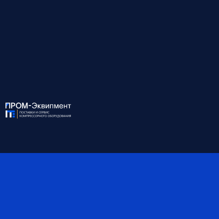
Для консультации и подбора оборудования
звоните по номеру:
8 (812) 945-99-10
ХАРАКТЕРИСТИКИ:
Модель
EXO 45/8W AQ
Мощность, кВт
45
Давление, бар
8
Производительность, м3/
8.00
мин
Присоединение
G 2
Габариты, мм
1800*1360*1670
Масса, кг
1390