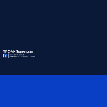
Для консультации и подбора оборудования
звоните по номеру:
8 (812) 945-99-10
ХАРАКТЕРИСТИКИ:
Модель
EXO 18.5/8W AQ
Мощность, кВт
18.5
Давление, бар
8
Производительность, м3/
3.00
мин
Присоединение
G 1
Габариты, мм
1400*900*1285
Масса, кг
680