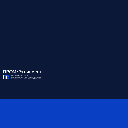
доступны через боковые дверцы.
↓
Развернуть описание
Для консультации и подбора оборудования
звоните по номеру:
8 (812) 945-99-10
ХАРАКТЕРИСТИКИ:
Модель
EXO 132/8A
Мощность, кВт
132
Давление, бар
8
Производительность, м3/
23.00
мин
Присоединение
DN 65